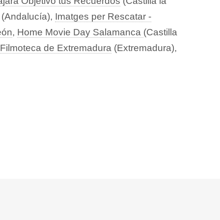
jara Objetivo tus Recuerdos
(Castilla la
(Andalucía),
Imatges per Rescatar -
eón
,
Home Movie Day Salamanca
(Castilla
–Filmoteca de Extremadura
(Extremadura),