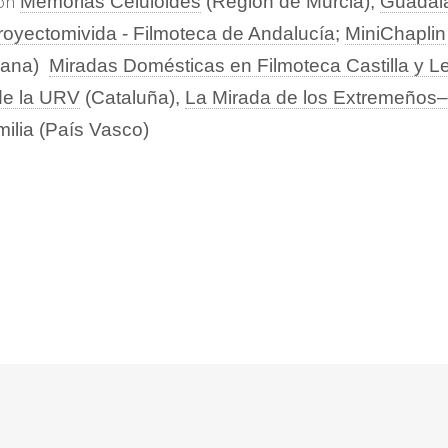
son
Memorias Celuloides
(Región de Murcia),
Guadala
royectomivida - Filmoteca de Andalucía
;
MiniChaplin
iana)
Miradas Domésticas en Filmoteca Castilla y L
 de la URV
(Cataluña),
La Mirada de los Extremeños
milia (País Vasco)