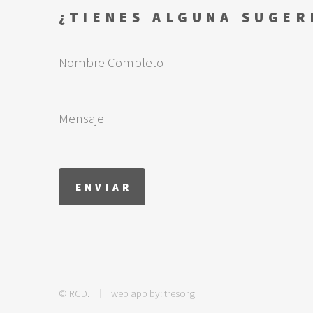
¿TIENES ALGUNA SUGER
© RCD.
web app by:
tresorg