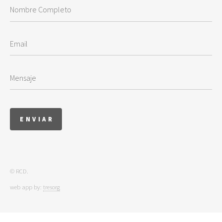
© RCD.
web app by:
tresorg